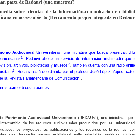
man parte de Redauvi (una muestra)?
media sobre ciencias de la información-comunicación en bibliot
mericana en acceso abierto (Herramienta propia integrada en Redauv
_______________________
onio Audiovisual Universitario
, una iniciativa que busca preservar, difu
1
roamericanas
.
Redauvi ofrece un servicio de información multimedia que i
2
levisión, archivos, bibliotecas y museos
.
También cuenta con una radio onlin
1
rsitario
.
Redauvi está coordinada por el profesor José López Yepes, cated
1
e de la Revista Panamericana de Comunicación
.
rints.ucm.es
6
docta.ucm.es
e Patrimonio Audiovisual Universitario
(REDAUVI), una iniciativa que
l intercambio de los recursos audiovisuales producidos por las universida
ividades, los proyectos, las publicaciones y los recursos de la red, así c