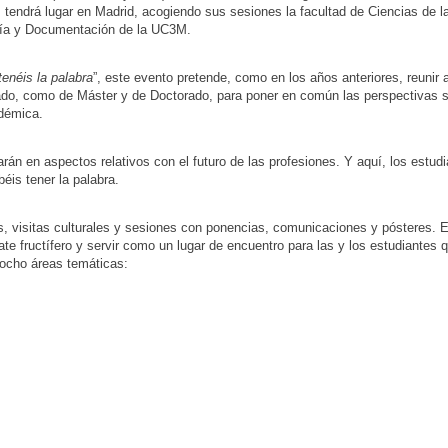
endrá lugar en Madrid, acogiendo sus sesiones la facultad de Ciencias de l
mía y Documentación de la UC3M.
tenéis la palabra
”, este evento pretende, como en los años anteriores, reunir 
rado, como de Máster y de Doctorado, para poner en común las perspectivas 
adémica.
án en aspectos relativos con el futuro de las profesiones. Y aquí, los estudi
éis tener la palabra.
es, visitas culturales y sesiones con ponencias, comunicaciones y pósteres. E
 fructífero y servir como un lugar de encuentro para las y los estudiantes 
 ocho áreas temáticas: