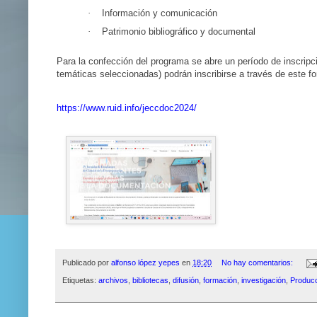
·
Información y comunicación
·
Patrimonio bibliográfico y documental
Para la confección del programa se abre un período de inscripc
temáticas seleccionadas) podrán inscribirse a través de este f
https://www.ruid.info/jeccdoc2024/
Publicado por
alfonso lópez yepes
en
18:20
No hay comentarios:
Etiquetas:
archivos
,
bibliotecas
,
difusión
,
formación
,
investigación
,
Produc