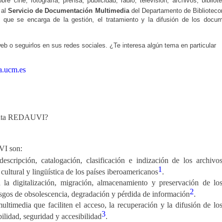
e cine, fotografía, prensa, publicidad, radio, televisión, archivos, bibliot
 al
Servicio de Documentación Multimedia
del Departamento de Bibliotec
que se encarga de la gestión, el tratamiento y la difusión de los docu
b o seguirlos en sus redes sociales. ¿Te interesa algún tema en particular
a.ucm.es
frenta REDAUVI?
VI son:
escripción, catalogación, clasificación e indización de los archivo
1
 cultural y lingüística de los países iberoamericanos
.
a la digitalización, migración, almacenamiento y preservación de lo
2
esgos de obsolescencia, degradación y pérdida de información
.
ltimedia que faciliten el acceso, la recuperación y la difusión de lo
3
ilidad, seguridad y accesibilidad
.