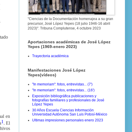
n
a
"Ciencias de la Documentación homenajea a su gran
s
precursor, José López Yepes (18 julio 1946-16 abril
2023)". Tribuna Complutense, 4 octubre 2023
ntado
Aportaciones académicas de José López
Yepes (1969-enero 2023)
Trayectoria académica
Manifestaciones José López
Yepes(vídeos)
"In memoriam": fotos, entrevistas... (7')
"In memoriam": fotos, entrevistas... (16')
Exposición bibliográfica publicaciones y
fotografías familiares y profesionales de José
López Yepes
30 Años Escuela Ciencias Información
Universidad Autónoma San Luis Potosí-México
ual en
Ultimas impresiones personales enero 2023
1
a
. El
hivos