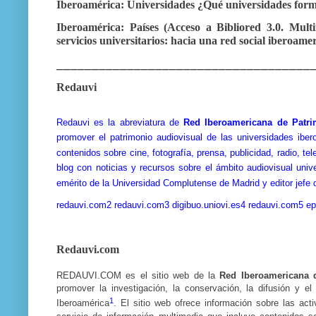
Iberoamérica: Universidades ¿Qué universidades for
Iberoamérica: Países
(Acceso a Bibliored 3.0. Multi
servicios universitarios: hacia una red social iberoa
____________________________________
Redauvi
Redauvi es la abreviatura de
Red Iberoamericana de Patrim
promover el patrimonio audiovisual de las universidades ibe
contenidos sobre cine, fotografía, prensa, publicidad, radio, te
blog con noticias y recursos sobre el ámbito audiovisual unive
emérito de la Universidad Complutense de Madrid y editor jef
redauvi.com
2
redauvi.com
3
digibuo.uniovi.es
4
redauvi.com
5
ep
Redauvi.com
REDAUVI.COM es el sitio web de la
Red Iberoamericana d
promover la investigación, la conservación, la difusión y e
1
Iberoamérica
. El sitio web ofrece información sobre las act