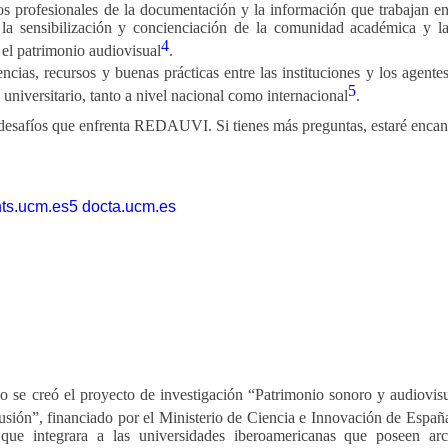
os profesionales de la documentación y la información que trabajan e
o la sensibilización y concienciación de la comunidad académica y l
4
 el patrimonio audiovisual
.
cias, recursos y buenas prácticas entre las instituciones y los agente
5
 universitario, tanto a nivel nacional como internacional
.
s desafíos que enfrenta REDAUVI. Si tienes más preguntas, estaré enca
nts.ucm.es
5
docta.ucm.es
se creó el proyecto de investigación “Patrimonio sonoro y audiovis
usión”, financiado por el Ministerio de Ciencia e Innovación de Españ
 que integrara a las universidades iberoamericanas que poseen arc