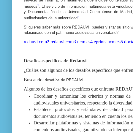
servicio de información multimedia que incluye contenidos sobr
2
museos
. El servicio de información multimedia está vinculado
y Documentación de la Universidad Complutense de Madrid, 
3
audiovisuales de la universidad
.
Si quieres saber más sobre REDAUVI, puedes visitar su sitio we
relacionado con el patrimonio audiovisual universitario?
redauvi.com
2
redauvi.com
3
ucm.es
4
eprints.ucm.es
5
doct
Desafíos específicos de Redauvi
¿Cuáles son algunos de los desafíos específicos que en
Buscando:
desafíos de REDAUVI
Algunos de los desafíos específicos que enfrenta REDAU
Coordinar y armonizar los criterios y normas de d
audiovisuales universitarios, respetando la diversidad
Establecer protocolos y estándares de calidad par
documentos audiovisuales, teniendo en cuenta los ri
Desarrollar plataformas y sistemas de información mu
contenidos audiovisuales, garantizando su interoperab