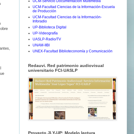
UCM-Servicio Documentación Multimedia
a
UCM-Facultad Ciencias de la Información-Escuela
de Producción
UCM-Facultad Ciencias de la Información-
Inforadio
a
UP-Biblioteca Digital
sobre
UP-Videografía
UASLP-Radio/TV
UNAM-IIBI
antes,
UNEX-Facultad Biblioteconomía y Comunicación
Redauvi. Red patrimonio audiovisual
l
universitario FCI-UASLP
que
Proyecto JLY-UP: Modelo lectura