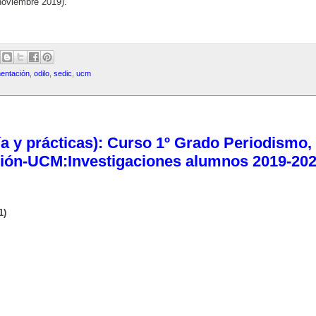
noviembre 2019).
mentación
,
odilo
,
sedic
,
ucm
a y prácticas): Curso 1º Grado Periodismo,
ción-UCM:Investigaciones alumnos 2019-20
1)