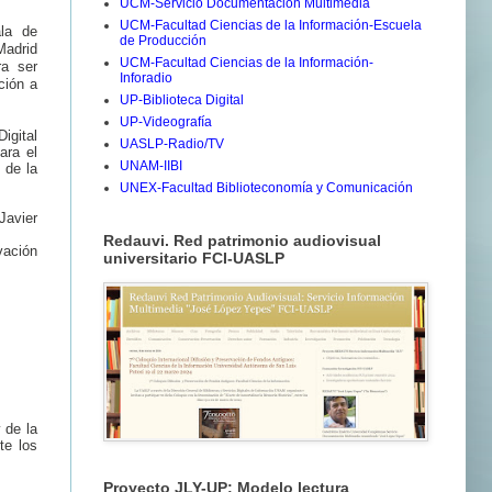
UCM-Servicio Documentación Multimedia
UCM-Facultad Ciencias de la Información-Escuela
ala de
de Producción
Madrid
UCM-Facultad Ciencias de la Información-
ra ser
Inforadio
ción a
UP-Biblioteca Digital
UP-Videografía
igital
UASLP-Radio/TV
ara el
UNAM-IIBI
 de la
UNEX-Facultad Biblioteconomía y Comunicación
Javier
Redauvi. Red patrimonio audiovisual
vación
universitario FCI-UASLP
 de la
te los
Proyecto JLY-UP: Modelo lectura