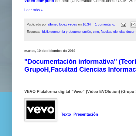
Vídeo completo
del acto (Universidad Complutense-UCM: 29 
Leer más »
Publicado por
alfonso lópez yepes
en
10:34
1 comentario:
Etiquetas:
biblioteconomía y documentación
,
cine
,
facultad ciencias docu
martes, 10 de diciembre de 2019
"Documentación informativa" (Teorí
GrupoH,Facultad Ciencias Informa
VEVO Plataforma digital “Vevo” (Video EVOlution) (Grupo 
Texto
Presentación
____