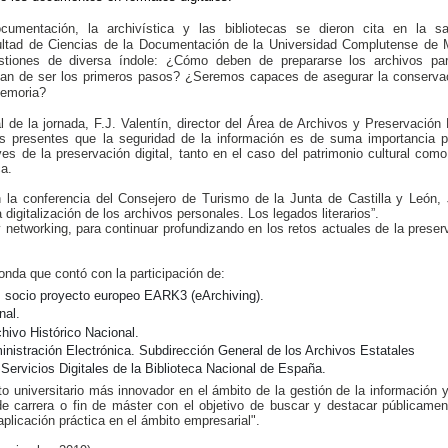
cumentación, la archivística y las bibliotecas se dieron cita en la s
ultad de Ciencias de la Documentación de la Universidad Complutense de 
estiones de diversa índole: ¿Cómo deben de prepararse los archivos pa
an de ser los primeros pasos? ¿Seremos capaces de asegurar la conserva
 memoria?
l de la jornada, F.J. Valentín, director del Área de Archivos y Preservación D
s presentes que la seguridad de la información es de suma importancia p
es de la preservación digital, tanto en el caso del patrimonio cultural como
ca.
n la conferencia del Consejero de Turismo de la Junta de Castilla y León, 
 digitalización de los archivos personales. Los legados literarios”.
 networking, para continuar profundizando en los retos actuales de la preser
nda que contó con la participación de:
 socio proyecto europeo EARK3 (eArchiving).
nal.
chivo Histórico Nacional.
istración Electrónica. Subdirección General de los Archivos Estatales
Servicios Digitales de la Biblioteca Nacional de España.
to universitario más innovador en el ámbito de la gestión de la información y
e carrera o fin de máster con el objetivo de buscar y destacar públicamen
plicación práctica en el ámbito empresarial".