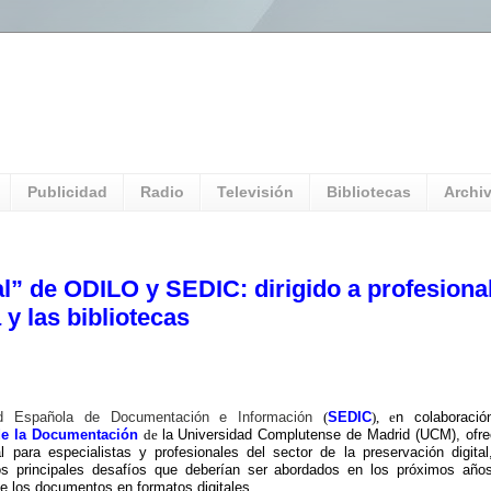
l Universitario: Servicio Información
Publicidad
Radio
Televisión
Bibliotecas
Archi
tal” de ODILO y SEDIC: dirigido a profesiona
 y las bibliotecas
d Española de Documentación e Información
(
SEDIC
), e
n colaboraci
de la Documentación
de
la Universidad Complutense de Madrid (UCM), ofre
 para especialistas y profesionales del sector de la preservación digital
los principales desafíos que deberían ser abordados en los próximos año
 los documentos en formatos digitales.