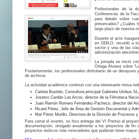
Profesionales de la do
Conferencias de la Fac
para debatir sobre cu
preservados? ¿Cuáles h
largo plazo de nuestra
Durante el acto inaugura
en ODILO, recordó a lo
sector y una de las clav
administración electróni
La jornada se inició co
Ortega Álvarez sobre “La
Posteriormente, los profesionales disfrutaron de un desayuno y
de archivos.
La actividad académica continuó con una interesante mesa redo
Carlota Bustelo,
Consultora principal Gabinete Umbus SL,
Josetxo Cerdán Los Arcos,
director de la Filmoteca Nacio
Juan Ramón Romero Fernández-Pacheco,
director del Ar
Ricard Pérez,
Jefe de Área de Gestión Documental y Admin
Mar Pérez Murillo,
Directora de la División de Procesos y 
Para cerrar el evento, se hizo entrega del VI Premio al proyec
documentación, otorgado anualmente a los proyectos de fin d
proyectos teóricos más innovadores que pudieran tener mayor a