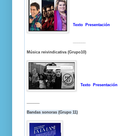
Texto
Presentación
______
Música reivindicativa (Grupo10)
Texto
Presentación
______
Bandas sonoras (Grupo 11)