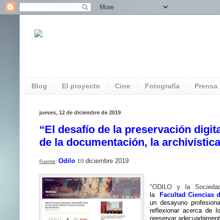
REDAUVI. Red de Patrimonio Audiovisua
Multimedia
Blog
El proyecto
Cine
Fotografía
Prensa
jueves, 12 de diciembre de 2019
“El desafío de la preservación digi
de la documentación, la archivística
Odilo
10
diciembre 2019
Fuente
:
"ODILO y la Socieda
la
Facultad Ciencias 
un desayuno profesional
reflexionar acerca de 
preservar adecuadamente