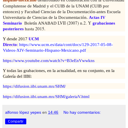
Complutense de Madrid y el CUIB de la UNAM (CUIB por
entonces) y Facultad Ciencias de la Documentación-antes Escuela
Universitaria de Ciencias de la Documentación.
Actas IV
LVII (2007) n.2. Y
Seminario
Boletín ANABAD
grabaciones
hasta 2015.
posteriores
Y desde 2017
UCM
Directo
:
https://www.ucm.es/data/cont/docs/129-2017-05-08-
Videos-XIV-Seminario-Hispano-Mexicano.pdf
https://www.youtube.com/watch?v=B3eEnVwwkns
Y todas las grabaciones, en la actualidad, en su conjunto, en la
Galería del IIBI:
https://difusion.iibi.unam.mx/SHM/
https://difusion.iibi.unam.mx/SHM/galeriaV.html
alfonso lópez yepes
en
14:46
No hay comentarios:
Compartir