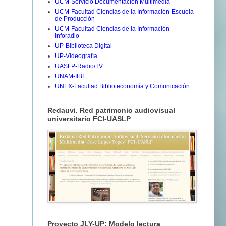
UCM-Servicio Documentación Multimedia
UCM-Facultad Ciencias de la Información-Escuela
de Producción
UCM-Facultad Ciencias de la Información-
Inforadio
UP-Biblioteca Digital
UP-Videografía
UASLP-Radio/TV
UNAM-IIBI
UNEX-Facultad Biblioteconomía y Comunicación
Redauvi. Red patrimonio audiovisual
universitario FCI-UASLP
Proyecto JLY-UP: Modelo lectura