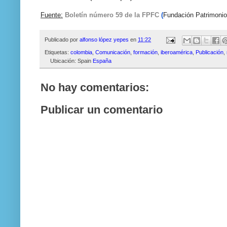
Fuente:
Boletín número 59 de la FPFC
(
Fundación Patrimonio
Publicado por
alfonso lópez yepes
en
11:22
Etiquetas:
colombia
,
Comunicación
,
formación
,
iberoamérica
,
Publicación
,
Ubicación: Spain
España
No hay comentarios:
Publicar un comentario