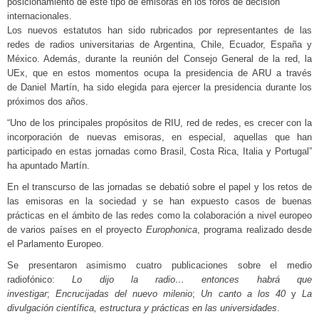
posicionamiento de este tipo de emisoras en los foros de decisión
internacionales.
Los nuevos estatutos han sido rubricados por representantes de las
redes de radios universitarias de Argentina, Chile, Ecuador, España y
México. Además, durante la reunión del Consejo General de la red, la
UEx, que en estos momentos ocupa la presidencia de ARU a través
de Daniel Martín, ha sido elegida para ejercer la presidencia durante los
próximos dos años.
“Uno de los principales propósitos de RIU, red de redes, es crecer con la
incorporación de nuevas emisoras, en especial, aquellas que han
participado en estas jornadas como Brasil, Costa Rica, Italia y Portugal”
ha apuntado Martín.
En el transcurso de las jornadas se debatió sobre el papel y los retos de
las emisoras en la sociedad y se han expuesto casos de buenas
prácticas en el ámbito de las redes como la colaboración a nivel europeo
de varios países en el proyecto
Europhonica
, programa realizado desde
el Parlamento Europeo.
Se presentaron asimismo cuatro publicaciones sobre el medio
radiofónico:
Lo dijo la radio… entonces habrá que
investigar
;
Encrucijadas del nuevo milenio
;
Un canto a los 40
y
La
divulgación científica, estructura y prácticas en las universidades
.