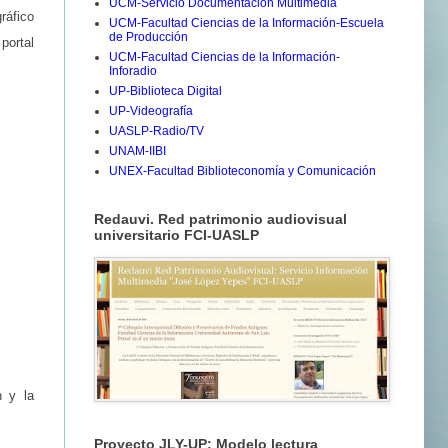
UCM-Servicio Documentación Multimedia
áfico
UCM-Facultad Ciencias de la Información-Escuela
de Producción
portal
UCM-Facultad Ciencias de la Información-
Inforadio
UP-Biblioteca Digital
UP-Videografía
UASLP-Radio/TV
UNAM-IIBI
UNEX-Facultad Biblioteconomía y Comunicación
Redauvi. Red patrimonio audiovisual
universitario FCI-UASLP
n y la
Proyecto JLY-UP: Modelo lectura