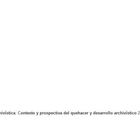
ivística
: C
ontexto y prospectiva del quehacer y desarrollo archivístico
2