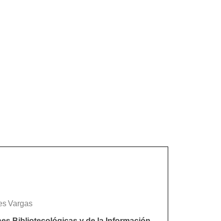
es
Vargas
nes
Bibliotecológicas y
de
la
Información,