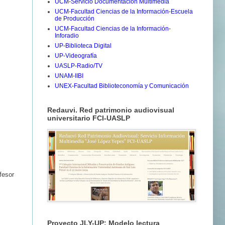
UCM-Servicio Documentación Multimedia
UCM-Facultad Ciencias de la Información-Escuela
de Producción
UCM-Facultad Ciencias de la Información-
Inforadio
UP-Biblioteca Digital
UP-Videografía
UASLP-Radio/TV
UNAM-IIBI
UNEX-Facultad Biblioteconomía y Comunicación
Redauvi. Red patrimonio audiovisual
universitario FCI-UASLP
fesor
Proyecto JLY-UP: Modelo lectura