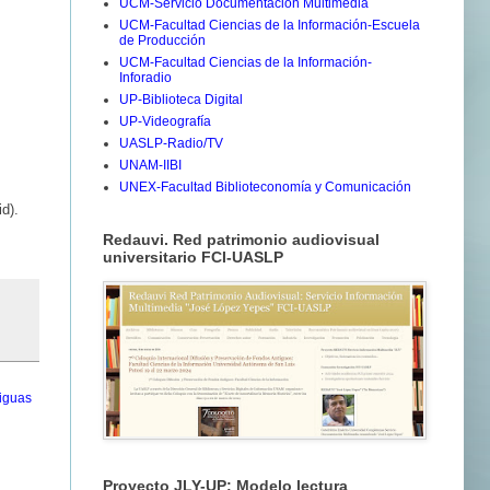
UCM-Servicio Documentación Multimedia
UCM-Facultad Ciencias de la Información-Escuela
de Producción
UCM-Facultad Ciencias de la Información-
Inforadio
UP-Biblioteca Digital
UP-Videografía
UASLP-Radio/TV
UNAM-IIBI
UNEX-Facultad Biblioteconomía y Comunicación
d).
Redauvi. Red patrimonio audiovisual
universitario FCI-UASLP
iguas
Proyecto JLY-UP: Modelo lectura