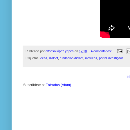
Publicado por
alfonso lópez yepes
en
12:10
4 comentarios:
Etiquetas:
cchs
,
dialnet
,
fundación dialnet
,
metricas
,
portal investigdor
In
Suscribirse a:
Entradas (Atom)