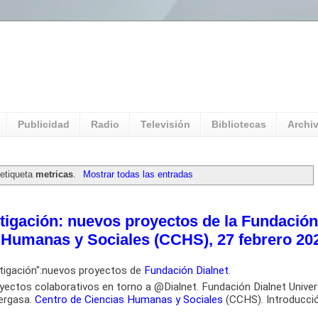
l Universitario: Servicio Información
Publicidad
Radio
Televisión
Bibliotecas
Archi
 etiqueta
metricas
.
Mostrar todas las entradas
estigación: nuevos proyectos de la Fundación
s Humanas y Sociales (CCHS), 27 febrero 20
estigación":nuevos proyectos de
Fundación Dialnet
.
oyectos colaborativos en torno a @Dialnet. Fundación Dialnet Unive
ergasa.
Centro de Ciencias Humanas y Sociales
(CCHS). Introducci