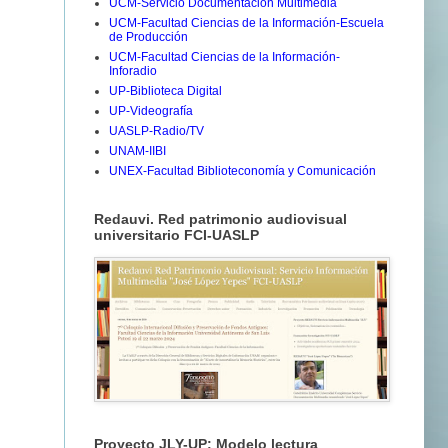
UCM-Servicio Documentación Multimedia
UCM-Facultad Ciencias de la Información-Escuela
de Producción
UCM-Facultad Ciencias de la Información-
Inforadio
UP-Biblioteca Digital
UP-Videografía
UASLP-Radio/TV
UNAM-IIBI
UNEX-Facultad Biblioteconomía y Comunicación
Redauvi. Red patrimonio audiovisual
universitario FCI-UASLP
Proyecto JLY-UP: Modelo lectura