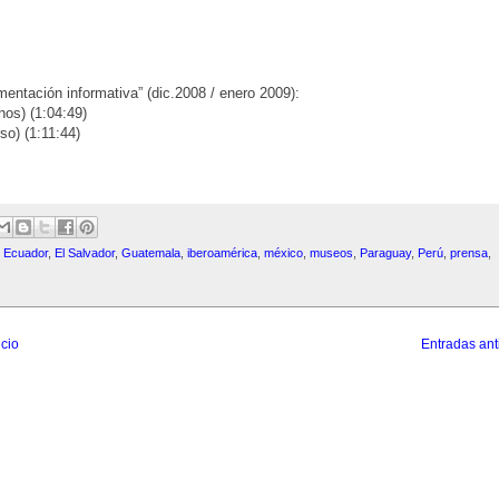
entación informativa” (dic.2008 / enero 2009):
nos) (1:04:49)
so) (1:11:44)
,
Ecuador
,
El Salvador
,
Guatemala
,
iberoamérica
,
méxico
,
museos
,
Paraguay
,
Perú
,
prensa
,
icio
Entradas ant