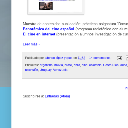
Muestra de contenidos publicación: prácticas asignatura “Docum
Panorámica del cine español
(programa radiofónico con alum
El cine en internet
(presentación alumnos investigación de cur
Leer más »
Publicado por
alfonso lópez yepes
en
11:52
14 comentarios:
Etiquetas:
argentina
,
bolivia
,
brasil
,
chile
,
cine
,
colombia
,
Costa Rica
,
cuba
televisión
,
Uruguay
,
Venezuela.
In
Suscribirse a:
Entradas (Atom)