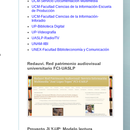
UCM-Servicio Documentación Multimedia
UCM-Facultad Ciencias de la Información-Escuela
de Producción
UCM-Facultad Ciencias de la Información-
Inforadio
UP-Biblioteca Digital
UP-Videografía
UASLP-Radio/TV
UNAM-IIBI
UNEX-Facultad Biblioteconomía y Comunicación
a
Redauvi. Red patrimonio audiovisual
universitario FCI-UASLP
Proyecto JLY-UP: Modelo lectura