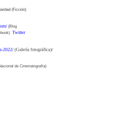
ridad (Ficción).
com/
(Blog
Twitter
ebook)
ca-2022/
(Galería fotográfica)
/
Nacional de Cinematografía)