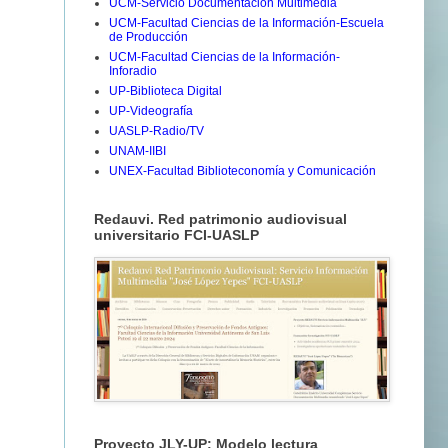
UCM-Servicio Documentación Multimedia
UCM-Facultad Ciencias de la Información-Escuela
de Producción
UCM-Facultad Ciencias de la Información-
Inforadio
UP-Biblioteca Digital
UP-Videografía
UASLP-Radio/TV
UNAM-IIBI
UNEX-Facultad Biblioteconomía y Comunicación
Redauvi. Red patrimonio audiovisual
universitario FCI-UASLP
Proyecto JLY-UP: Modelo lectura