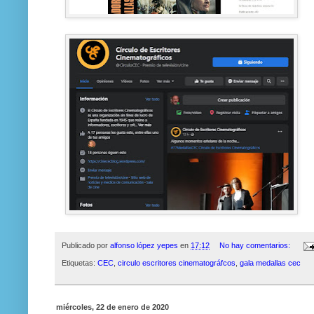
Publicado por
alfonso lópez yepes
en
17:12
No hay comentarios:
Etiquetas:
CEC
,
circulo escritores cinematográfcos
,
gala medallas cec
miércoles, 22 de enero de 2020