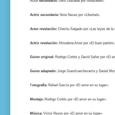
Actor
secundario:
Urko Olazabal por «Maixabel».
Actriz secundaria:
Nora Navas por «Libertad».
Actor revelación:
Chechu Salgado por «Las leyes de la f
Actriz revelación:
Almudena Amor por «El buen patrón»
Guion original:
Rodrigo Cortés y David Safier por «El a
Guion adaptado:
Jorge Guerricaechevarría y Daniel Monz
F
otografía:
Rafael García por «El amor en su lugar».
Montaje:
Rodrigo Cortés por «El amor en su lugar».
Música:
Víctor Reyes por «El amor en su lugar».