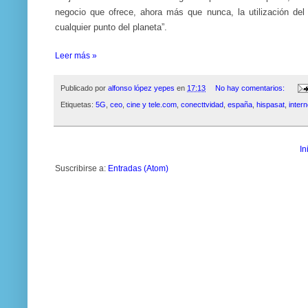
negocio que ofrece, ahora más que nunca, la utilización del s
cualquier punto del planeta”.
Leer más »
Publicado por
alfonso lópez yepes
en
17:13
No hay comentarios:
Etiquetas:
5G
,
ceo
,
cine y tele.com
,
conecttvidad
,
españa
,
hispasat
,
intern
In
Suscribirse a:
Entradas (Atom)