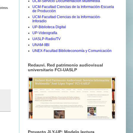
UCM-Servicio Documentación Multimedia
UCM-Facultad Ciencias de la Información-Escuela
otros
de Producción
UCM-Facultad Ciencias de la Información-
Inforadio
UP-Biblioteca Digital
UP-Videografía
UASLP-Radio/TV
UNAM-IIBI
UNEX-Facultad Biblioteconomía y Comunicación
Redauvi. Red patrimonio audiovisual
universitario FCI-UASLP
Proyecto JLY-UP: Modelo lectura