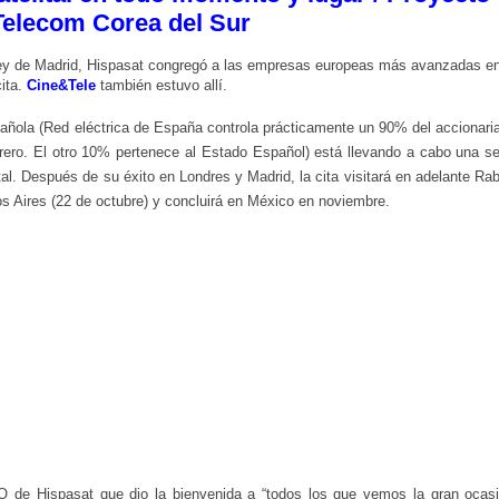
Telecom Corea del Sur
ey de Madrid, Hispasat congregó a las empresas europeas más avanzadas e
cita.
Cine&Tele
también estuvo allí.
ñola (Red eléctrica de España controla prácticamente un 90% del accionari
rero. El otro 10% pertenece al Estado Español) está llevando a cabo una se
tal. Después de su éxito en Londres y Madrid, la cita visitará en adelante Rab
enos Aires (22 de octubre) y concluirá en México en noviembre.
O de Hispasat que dio la bienvenida a “todos los que vemos la gran ocas