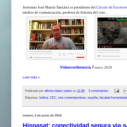
Jerónimo José Martín Sánchez es presidente del
Círculo de Escritor
medios de comunicación, profesor de historia del cine...
Videoconferencia
7
mayo 2020
Leer más »
Publicado por
alfonso lópez yepes
en
11:08
3 comentarios:
Etiquetas:
bolivia
,
CEC
,
cine contemporáneo
,
españa
,
facultad humanidad
martes, 4 de junio de 2019
Hispasat: conectividad segura via s