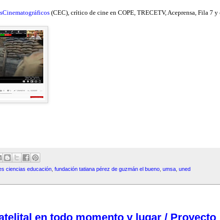
esCinematográficos
(CEC
), crítico de cine en COPE, TRECETV, Aceprensa, Fila 7 y 
es ciencias educación
,
fundación tatiana pérez de guzmán el bueno
,
umsa
,
uned
atelital en todo momento y lugar / Proyecto