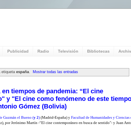
l Universitario: Servicio Información
Publicidad
Radio
Televisión
Bibliotecas
Archi
 etiqueta
españa
.
Mostrar todas las entradas
 en tiempos de pandemia: “El cine
" y "El cine como fenómeno de este tiempo
ntonio Gómez (Bolivia)
 de Guzmán el Bueno
(
y 2
)
(Madrid-España) y
Facultad de Humanidades y Ciencias 
, por Jerónimo Martín -“El cine contemporáneo en busca de sentido"- y Juan Ant