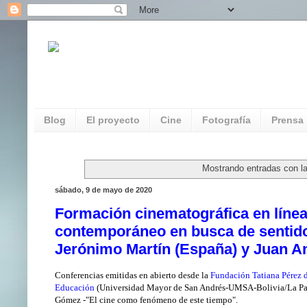
REDAUVI. Red de Patrimonio Audiovisua
Multimedia
Blog
El proyecto
Cine
Fotografía
Prensa
Mostrando entradas con la
sábado, 9 de mayo de 2020
Formación cinematográfica en línea
contemporáneo en busca de sentido
Jerónimo Martín (España) y Juan A
Conferencias emitidas en abierto desde la
Fundación Tatiana Pérez
Educación
(Universidad Mayor de San Andrés-UMSA-Bolivia/La Paz)
Gómez -"El cine como fenómeno de este tiempo".