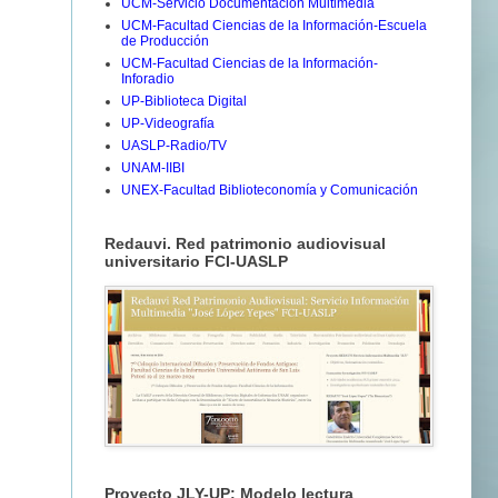
UCM-Servicio Documentación Multimedia
UCM-Facultad Ciencias de la Información-Escuela
de Producción
UCM-Facultad Ciencias de la Información-
Inforadio
UP-Biblioteca Digital
UP-Videografía
UASLP-Radio/TV
UNAM-IIBI
UNEX-Facultad Biblioteconomía y Comunicación
Redauvi. Red patrimonio audiovisual
universitario FCI-UASLP
Proyecto JLY-UP: Modelo lectura