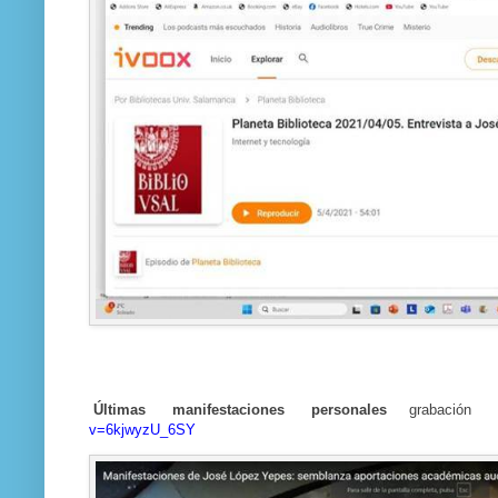
Últimas manifestaciones personales
grabació
v=6kjwyzU_6SY