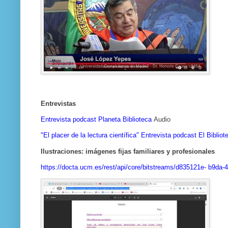
Entrevistas
Entrevista podcast Planeta Biblioteca
Audio
"El placer de la lectura científica" Entrevista podcast El Bibliot
Ilustraciones: imágenes fijas familiares y profesionales
https://docta.ucm.es/rest/api/core/bitstreams/d835121e-
b9da-4