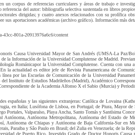
n un corpus de referencias curriculares y áreas de trabajo e investi
 referencia del autor: bibliografía selectiva sustentada en libros propio
doctorales dirigidas; y cuatro anexos relacionados con su prolífica ob
bre sus aportaciones académicas (archivo gráfico). Información más det
e-b9da-43cc-801a-20913976a6c6/content
 Honoris Causa Universidad Mayor de San Andrés (UMSA-La Paz/Boli
s de la Información de la Universidad Complutense de Madrid. Previa
Filología Románicapor la Universidad Complutense. Cuenta con una a
. En la actualidad es editor jefe de Revista Panamericana de Comuni
 en línea por las Escuelas de Comunicación de la Universidad Panamer
el Instituto de Estudios Madrileños (Madrid), Académico Correspond
Correspondiente de la Academia Alfonso X el Sabio (Murcia) y Periodi
ades españolas y las siguientes extranjeras: Católica de Lovaina (Kath
rugia, en Italia; Lusófona de Lisboa, en Portugal; de Piura, Mayor de
iego Portales, Valparaíso, Playa Ancha, Santo Tomás y Santísima Conc
nal Autónoma, Autónoma Metropolitana, Autónoma del Estado de Mé
osí, Autónoma de Chiapas y Autónoma de Baja California-Sur en Mé
ais, Paraiba y Sâo Paulo en Brasil; del Zulia en Venezuela; de la Rep
ersidad de Puerto Rico. Investido Grado de Doctor Honoris Causa p