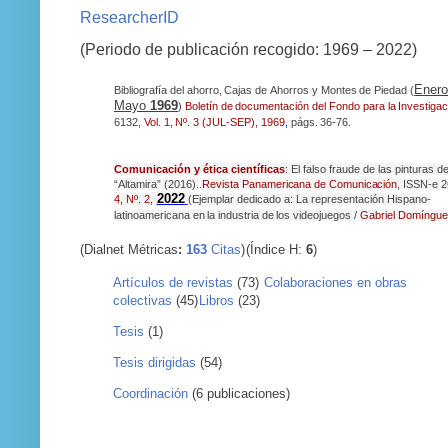
ResearcherID
(Periodo de publicación recogido:
1969
– 2022)
Enero
Bibliografía
del
ahorro,
Cajas
de
Ahorros
y
Montes
de
Piedad (
Mayo
1969
)
Boletín
de
documentación
del
Fondo
para
la
Investiga
6132,
Vol.
1,
Nº.
3
(JUL-SEP),
1969
,
págs.
36-76.
Comunicación y ética científicas
: El falso fraude de las pinturas d
“Altamira” (2016).
.
Revista
Panamericana de Comunicación
,
ISSN-e
2
2022
4,
Nº.
2,
(Ejemplar
dedicado a:
La
representación
Hispano-
latinoamericana
en
la
industria
de
los
videojuegos
/
Gabriel
Domíngue
(Dialnet Métricas
:
163
Citas
)
(Índice H:
6
)
Artículos de revistas
(73)
Colaboraciones en obras
colectivas
(45)
Libros
(23)
Tesis
(1)
Tesis
dirigidas
(54)
Coordinación
(6
publicaciones)