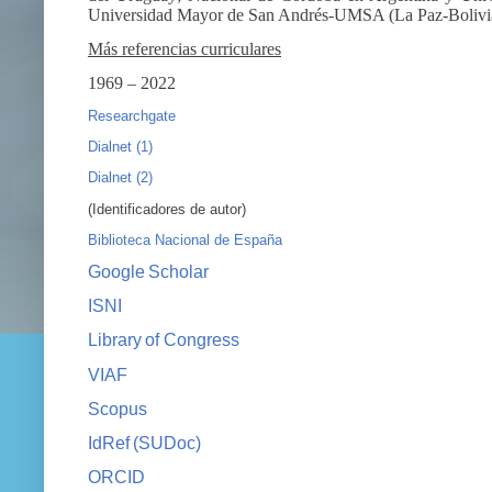
Universidad Mayor de San Andrés-UMSA (La Paz-Bolivia
Más referencias curriculares
1969
– 2022
Researchgate
Dialnet
(1)
Dialnet
(2)
(Identificadores
de
autor)
Biblioteca
Nacional
de
España
Google
Scholar
ISNI
Library
of
Congress
VIAF
Scopus
IdRef
(SUDoc)
ORCID