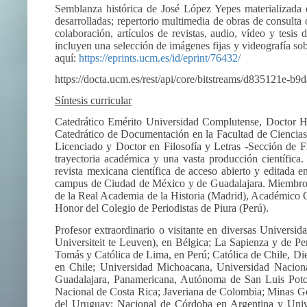
Semblanza histórica de José López Yepes materializada e
desarrolladas; repertorio multimedia de obras de consulta o
colaboración, artículos de revistas, audio, vídeo y tesis 
incluyen una selección de imágenes fijas y videografía so
aquí:
https://eprints.ucm.es/id/eprint/76432/
https://docta.ucm.es/rest/api/core/bitstreams/d835121
Síntesis curricular
Catedrático Emérito Universidad Complutense, Doctor
Catedrático de Documentación en la Facultad de Ciencia
Licenciado y Doctor en Filosofía y Letras -Sección de 
trayectoria académica y una vasta producción científica
revista mexicana científica de acceso abierto y editada
campus de Ciudad de México y de Guadalajara. Miembro d
de la Real Academia de la Historia (Madrid), Académico 
Honor del Colegio de Periodistas de Piura (Perú).
Profesor extraordinario o visitante en diversas Universid
Universiteit te Leuven), en Bélgica; La Sapienza y de Pe
Tomás y Católica de Lima, en Perú; Católica de Chile, D
en Chile; Universidad Michoacana, Universidad Nacio
Guadalajara, Panamericana, Autónoma de San Luis Pot
Nacional de Costa Rica; Javeriana de Colombia; Minas Ger
del Uruguay; Nacional de Córdoba en Argentina y Univ