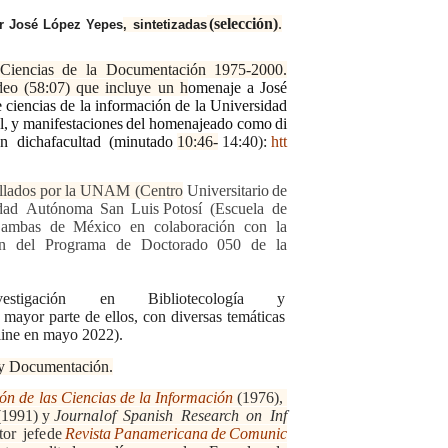
(selección)
.
r
José
López
Yepes
,
sintetizadas
Ciencias
de
la
Documentación
1975-2000.
eo (58:07) que incluye un h
omenaje a José
e ciencias de la información de la Universidad
l,
y
manifestaciones
del
homenajeado
como
di
en
dichafacultad
(minutado
10:46-
14:40):
htt
llados
por
la
UNAM
(Centro
Universitario
de
dad
Autónoma
San
Luis
Potosí (Escuela de
), ambas de México en
colaboración con la
én del Programa de
Doctorado
050 de
la
estigación en Bibliotecología y
 mayor parte de ellos, con diversas temáticas
line
en mayo
2022).
y
Documentación.
ón
de
las
Ciencias
de
la
Información
(1976),
(1991)
y
Journal
of
Spanish
Research
on
Inf
tor
jefe
de
Revista
Panamericana
de
Comunic