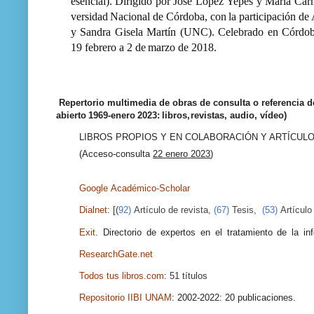
esencial).
Dirigido
por
José
López
Yepes
y
María
Car
versidad
Nacional
de
Córdoba,
con
la
participación
de
y Sandra Gisela Martín (UNC). Celebrado en Córdoba
19
febrero
a
2 de
marzo de
2
018.
Repertorio multimedia de obras de consulta o referencia 
abierto
1969-enero
2023:
libros,
revistas,
audio, vídeo)
LIBROS
PROPIOS
Y
EN
COLABORACIÓN
Y ARTÍCUL
(Acceso-consulta
22
enero
2023
)
Google
Académico-Scholar
Dialnet
:
[(
92
)
Artículo
de revista,
(
67
)
Tesis,
(
53
)
Artículo
Exit
.
Directorio
de
expertos
en
el
tratamiento
de
la
in
ResearchGate.net
Todos
tus libros.com
:
51 títulos
Repositorio
IIBI
UNAM
:
2002-2022:
20
publicaciones.