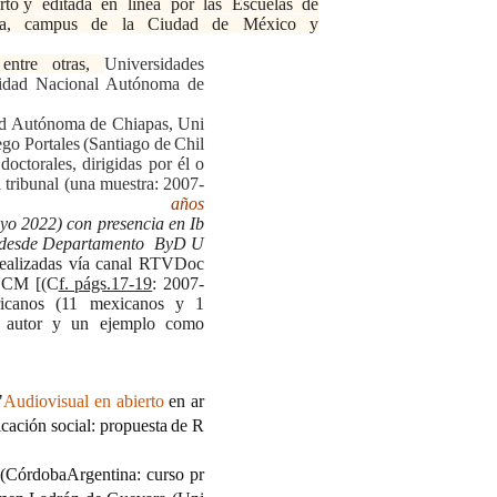
rto
y editada en línea por las Escuelas de
a,
campus
de
la Ciudad de
México y
 entre otras,
Universidades
sidad Nacional Autónoma de
d
Autónoma
de
Chiapas,
Uni
ego
Portales
(Santiago
de
Chil
doctorales, dirigidas por él o
l tribunal (una muestra: 2007-
 años
yo
2022)
con
presencia
en
Ib
desde
Departamento
ByD
U
 realizadas vía canal RTVDoc
/UCM [(C
f. págs.17-19
: 2007-
ricanos (11 mexicanos y 1
 el autor y un ejemplo como
"
Audiovisual
en
abierto
en
ar
cación
social:
propuesta
de
R
(CórdobaArgentina:
curso
pr