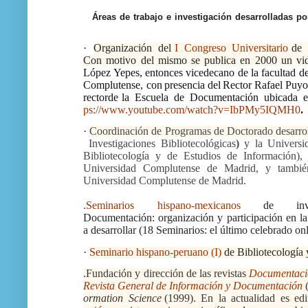
Áreas
de
trabajo
e
investigación
desarrolladas
po
·
Organización
del
I
Congreso
Universitario
de
Con motivo del mismo se publica en 2000 un vid
López Yepes, entonces
vicedecano de la facultad d
Complutense,
con
presencia
del
Rector
Rafael
Puyo
rector
de
la
Escuela
de
Documentación
ubicada
ps://www.youtube.com/watch?v=IbPMy5IQMH0
.
·
Coordinación
de
Programas
de
Doctorado
desarro
Investigaciones
Bibliotecológicas
)
y
la
Universi
Bibliotecología y de Estudios de Información
Universidad Complutense de Madrid, y tambi
Universidad Complutense
de
Madrid.
.
Seminarios hispano-mexicanos
de inv
Documentación:
organización y participación en la
a
desarrollar
(18 Seminarios:
el último celebrado
on
·
Seminario
hispano-peruano
(I)
de
Bibliotecología
.Fundación
y
dirección
de
las
revistas
Documentaci
Revista
General
de
Información
y
Documentación
ormation
Science
(1999).
En
la
actualidad
es
edi