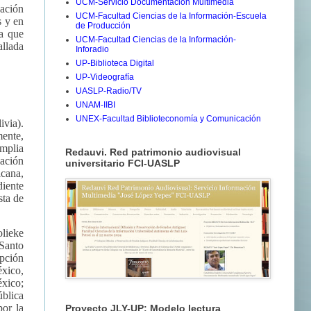
UCM-Servicio Documentación Multimedia
gación
UCM-Facultad Ciencias de la Información-Escuela
s y en
de Producción
ra que
UCM-Facultad Ciencias de la Información-
allada
Inforadio
UP-Biblioteca Digital
UP-Videografía
UASLP-Radio/TV
UNAM-IIBI
UNEX-Facultad Biblioteconomía y Comunicación
via).
mente,
mplia
Redauvi. Red patrimonio audiovisual
cación
universitario FCI-UASLP
icana,
iente
sta de
olieke
 Santo
epción
xico,
xico;
ública
or la
Proyecto JLY-UP: Modelo lectura