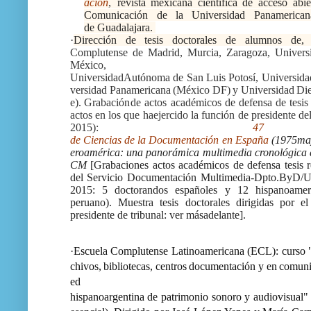
ación
,
revista
mexicana
científica
de
acceso
abie
Comunicación de la Universidad Panamerican
de
Guadalajara.
·
Dirección de tesis doctorales de alumnos de,
Complutense
de Madrid, Murcia, Zaragoza, Univer
México,
Universidad
Autónoma
de
San
Luis
Potosí,
Universida
versidad
Panamericana
(México
DF)
y
Universidad
Di
e).
Grabación
de actos académicos de defensa de tesis 
actos en los que ha
ejercido la función de presidente de
2015):
47
de
Ciencias
de
la
Documentación
en
España
(1975ma
eroamérica:
una
panorámica
multimedia
cronológica
CM
[Grabaciones actos académicos de defensa tesis
del
Servicio Documentación Multimedia-Dpto.ByD
2015: 5
doctorandos españoles y 12 hispanoame
peruano). Muestra
tesis doctorales dirigidas por
presidente de tribunal: ver más
adelante].
·
Escuela
Complutense
Latinoamericana
(ECL):
curso
chivos,
bibliotecas,
centros
documentación
y
en
comuni
ed
hispanoargentina
de
patrimonio
sonoro
y
audiovisual"