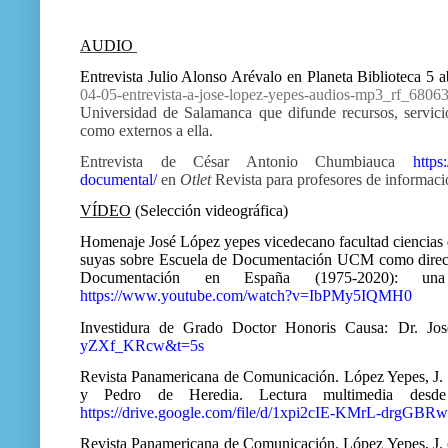
AUDIO
Entrevista Julio Alonso Arévalo en Planeta Biblioteca 5 a
04-05-entrevista-a-jose-lopez-yepes-audios-mp3_rf_6806
Universidad de Salamanca que difunde recursos, servicio
como externos a ella.
Entrevista de César Antonio Chumbiauca
https
documental/
en
Otlet
Revista para profesores de informac
VÍDEO
(Selección videográfica)
Homenaje José López yepes vicedecano facultad ciencias 
suyas sobre Escuela de Documentación UCM como directo
Documentación en España (1975-2020): un
https://www.youtube.com/watch?v=IbPMy5IQMH0
Investidura de Grado Doctor Honoris Causa: Dr. Jo
yZXf_KRcw&t=5s
Revista Panamericana de Comunicación. López Yepes, J. (
y Pedro de Heredia. Lectura multimedia desde l
https://drive.google.com/file/d/1xpi2cIE-KMrL-drg
Revista Panamericana de Comunicación. López Yepes, J. (2