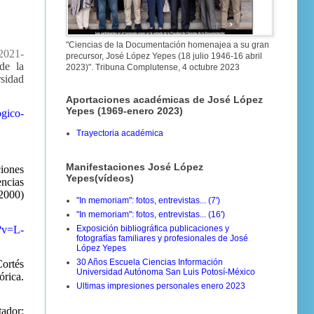
"Ciencias de la Documentación homenajea a su gran
-2021-
precursor, José López Yepes (18 julio 1946-16 abril
de la
2023)". Tribuna Complutense, 4 octubre 2023
rsidad
Aportaciones académicas de José López
Yepes (1969-enero 2023)
ogico-
Trayectoria académica
Manifestaciones José López
ciones
Yepes(vídeos)
ncias
000)
"In memoriam": fotos, entrevistas... (7')
"In memoriam": fotos, entrevistas... (16')
?v=L-
Exposición bibliográfica publicaciones y
fotografías familiares y profesionales de José
López Yepes
30 Años Escuela Ciencias Información
Cortés
Universidad Autónoma San Luis Potosí-México
rica.
Ultimas impresiones personales enero 2023
tador: