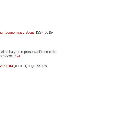
-
ción Económica
y
Social
,
ISSN
0015-
e Altamira y su representación en el film
683-2208,
Vol.
z
Partida
(
ed.
lit.
)),
págs.
87-120