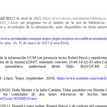
bril 2021
5 de abril de 2021
https://www.ivoox.com/planeta-biblioteca
3822_1.html
:
un programa en el ámbito de la red de bibliotecas 
s y tecnologías de la información, tanto disponibles en dicha unive
://www.revistaotlet.com/jose-lopez-yepes-resolver-el-conflicto-terminol
ión núm. 16, 31 de mayo de 2021 (Lima-Perú).
de la información UCM con presencia rector Rafael Puyol y manifesta
r de la misma) [(58:07: minutado concreto 10:48-14:32) 45 años Cie
a panorámica audiovisual desde Dpto. ByD-UCM] (2
sé López Yepes (septiembre 2019)
https://www.youtube.com/watch
2020). Doña Marina y la india Catalina. Vidas paralelas con Hernán 
os contenidos de dos series televisivas de ficción histó
GBRwvCGoxLXFDMUl/view
021). Hernán Cortes online. Rasgos físicos y de carácter del conquis