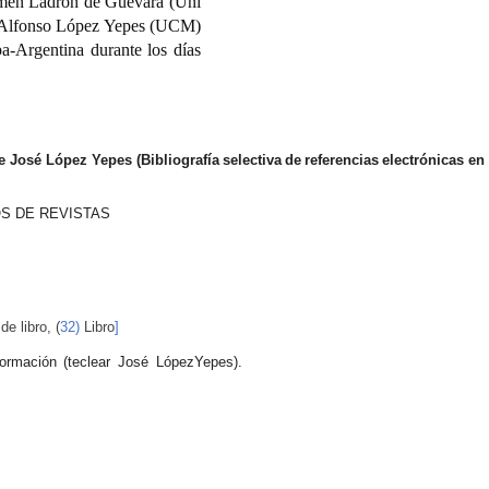
men
Ladrón
de
Guevara
(Uni
Alfonso
López
Yepes
(UCM)
-Argentina durante los días
de José López Yepes
(Bibliografía
selectiva
de
referencias
electrónicas
en
OS
DE
REVISTAS
de libro,
(
32
)
Libro
]
formación
(teclear
José
López
Yepes).