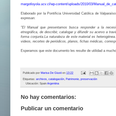
margotloyola.ucv.cl/wp-content/uploads/2010/03/Manual_de_ca
Elaborado por la Pontificia Universidad Católica de Valparaís
expresan:
"El Manual que presentamos busca responder a la necesida
etnográfica, de describir, catalogar y difundir su acervo a t
forma conjunta.La naturaleza de este material es heterogénea. 
videos, recortes de periódicos, planos, fichas médicas, corres
Esperamos que este documento les resulte de utilidad a mucho
Publicado por
Marisa De Giusti
en
13:22
Etiquetas:
archivos
,
catalogación
,
Patrimonio
,
preservación
Ubicación: Spain
Argentina
No hay comentarios:
Publicar un comentario