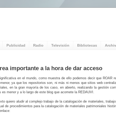
l Universitario: Servicio Información
Publicidad
Radio
Televisión
Bibliotecas
Archi
rea importante a la hora de dar acceso
ignificativa en el mundo, como muestra de ello podemos decir que ROAR re
 menor, ya que los repositorios son, ni más ni menos que sitios web centrali
iales, en la gran mayoría de los caso, en abierto, realizando la gestión com
as es menor y a lo largo de este blog que acomete la REDAUVI.
to quiero aludir al complejo trabajo de la catalogación de materiales, trabajo
al de procedimientos para la catalogación de materiales patrimoniales histór
enlace: