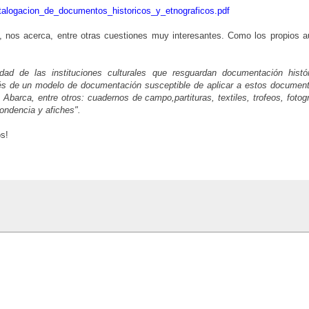
talogacion_de_documentos_historicos_y_etnograficos.pdf
o, nos acerca, entre otras cuestiones
muy interesantes. Como los propios a
d de las instituciones culturales que resguardan documentación histó
ravés de un modelo de documentación susceptible de aplicar a estos documen
Abarca, entre otros: cuadernos de campo,partituras, textiles, trofeos, fotogr
pondencia y afiches".
s!