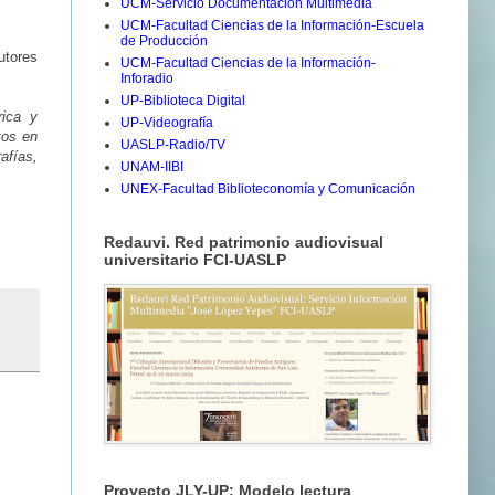
UCM-Servicio Documentación Multimedia
UCM-Facultad Ciencias de la Información-Escuela
de Producción
utores
UCM-Facultad Ciencias de la Información-
Inforadio
UP-Biblioteca Digital
rica y
UP-Videografía
tos en
UASLP-Radio/TV
afías,
UNAM-IIBI
UNEX-Facultad Biblioteconomía y Comunicación
Redauvi. Red patrimonio audiovisual
universitario FCI-UASLP
Proyecto JLY-UP: Modelo lectura